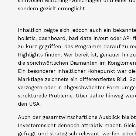
sinnvollen Matching-Vorschlägen und einer du
sondern gezielt ermöglicht.
Inhaltlich zeigte sich jedoch auch ein bekann
holistic, dashboard, bad data in/out oder API f
zu kurz gegriffen, das Programm darauf zu re
Highlights finden. Wer bereit ist, genauer hinz
die sprichwörtlichen Diamanten im Konglomera
Ein besonderer inhaltlicher Höhepunkt war di
Marktlage zeichnete ein differenziertes Bild.
verzögern oder in abgeschwächter Form umges
strukturelle Probleme: Über Jahre hinweg wurd
den USA.
Auch der gesamtwirtschaftliche Ausblick bleib
Investorensicht dennoch attraktiv macht. Gleic
gefragt und strategisch relevant, werfen jedoc