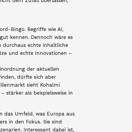
icht dem Zufall überlassen,
rd-Bingo. Begriffe wie AI,
zu gut kennen. Dennoch wäre es
 durchaus echte inhaltliche
sätze und echte Innovationen –
Einordnung der aktuellen
inden, dürfte sich aber
lienmarkt sieht Kohalmi
stärker als beispielsweise in
hin das Umfeld, was Europa aus
ers in den Fokus. Sie sind
enarien. Interessant dabei ist,