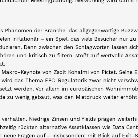
rchdachten Meetingplanung. Networking wird damit n
tes Phänomen der Branche: das allgegenwärtige Buzzwo
ielen inflationär – ein Spiel, das viele Besucher nur 
duzieren. Denn zwischen den Schlagworten lassen sich
uhören und kritisch zu filtern, stößt auf wertvolle An
t.
e Makro-Keynote von Zsolt Kohalmi von Pictet. Seine 
 So wird das Thema EPC-Regulatorik zwar nicht verschw
etzt werden. Vor allem im europäischen Wohnimmobi
e zu wenig gebaut, was den Mietdruck weiter erhöht – 
t verhalten. Niedrige Zinsen und Yields prägen weiter
hzeitig rückten alternative Assetklassen wie Data Cent
h neue Fragen auf – insbesondere mit Blick auf Exit-Sz