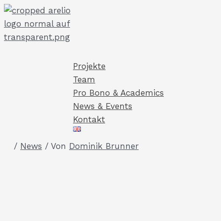
Zum
Inhalt
springen
Projekte
Team
Pro Bono & Academics
News & Events
Kontakt
/
News
/ Von
Dominik Brunner